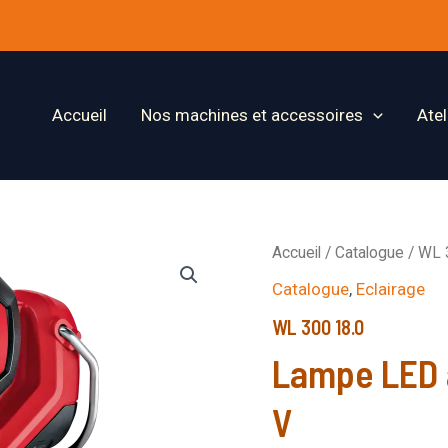
Accueil
Nos machines et accessoires
Ate
Accueil
/
Catalogue
/ WL 
Catalogue
,
Eclairage
WL 300 18.0
Lampe LED à
V