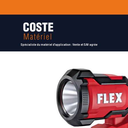
Aller
au
contenu
Spécialiste du matériel d’application : Vente et SAV agrée