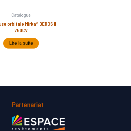
Catalogue
se orbitale Mirka® DEROS II
750CV
Lire la suite
Partenariat