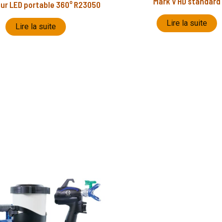
Mark V HD standard
eur LED portable 360° R23050
Lire la suite
Lire la suite