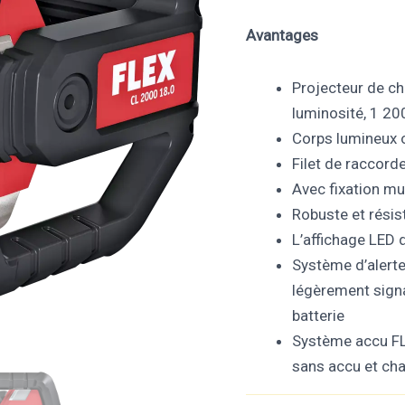
Avantages
Projecteur de cha
luminosité, 1 20
Corps lumineux o
Filet de raccord
Avec fixation mu
Robuste et résis
L’affichage LED d
Système d’alerte
légèrement signa
batterie
Système accu FL
sans accu et cha