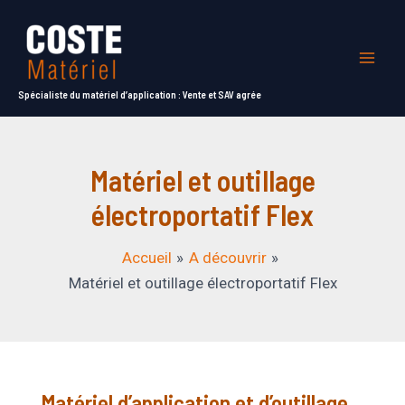
Aller
au
contenu
Mai
Spécialiste du matériel d’application : Vente et SAV agrée
Men
Matériel et outillage
électroportatif Flex
Accueil
A découvrir
Matériel et outillage électroportatif Flex
Matériel d’application et d’outillage