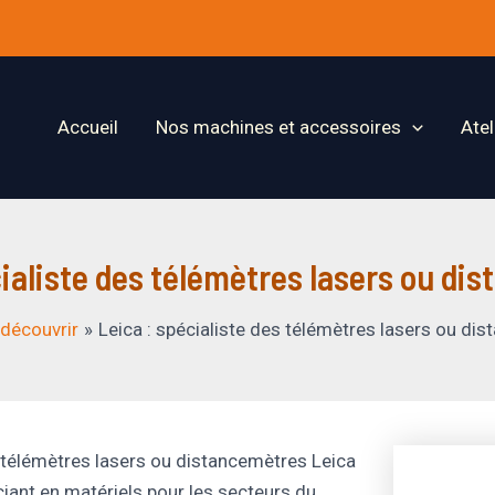
Accueil
Nos machines et accessoires
Ate
cialiste des télémètres lasers ou di
 découvrir
Leica : spécialiste des télémètres lasers ou di
télémètres lasers ou distancemètres Leica
iant en matériels pour les secteurs du