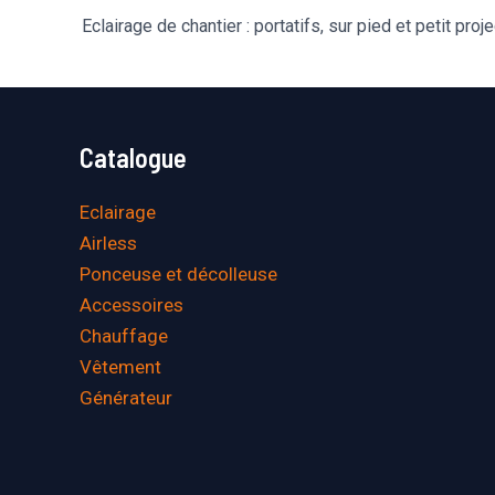
Eclairage de chantier : portatifs, sur pied et petit proj
des
articles
Catalogue
Eclairage
Airless
Ponceuse et décolleuse
Accessoires
Chauffage
Vêtement
Générateur