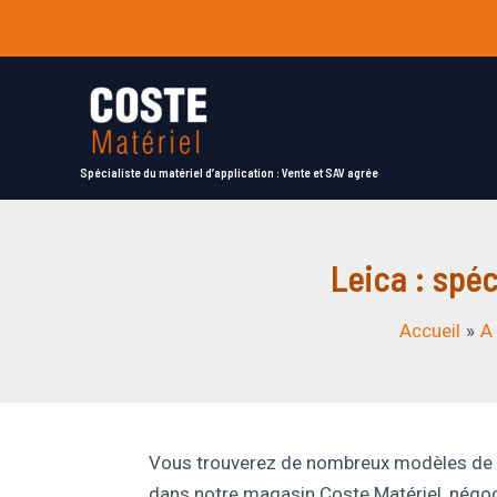
Aller
au
contenu
Spécialiste du matériel d’application : Vente et SAV agrée
Leica : spé
Accueil
A
Vous trouverez de nombreux modèles de 
dans notre magasin Coste Matériel, négoc